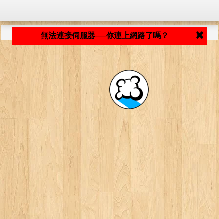
程式載入中... ...
無法連接伺服器──你連上網路了嗎？