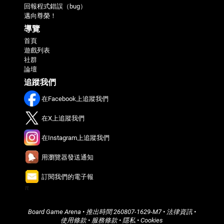
回報程式錯誤（bug）
邁向尊榮！
導覽
首頁
遊戲列表
社群
論壇
追蹤我們
在Facebook上追蹤我們
在X上追蹤我們
在Instagram上追蹤我們
用瀏覽器發送通知
訂閱我們的電子報
π
Board Game Arena
• 推出時間
260807-1629-M7
•
法律資訊
•
使用條款
•
服務條款
•
隱私
•
Cookies