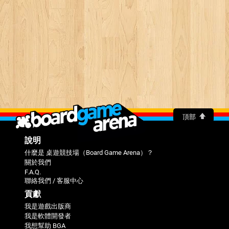
頂部
說明
什麼是 桌遊競技場（Board Game Arena）？
關於我們
F.A.Q.
聯絡我們 / 客服中心
貢獻
我是遊戲出版商
我是軟體開發者
我想幫助 BGA