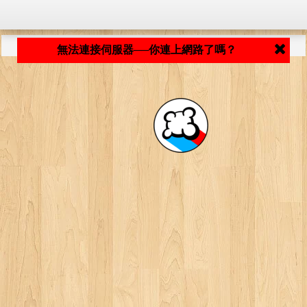
程式載入中... ...
無法連接伺服器──你連上網路了嗎？