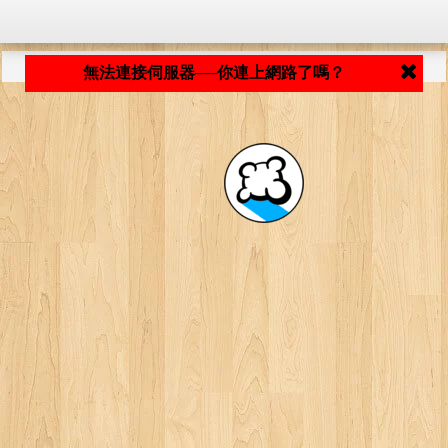
程式載入中... ...
無法連接伺服器──你連上網路了嗎？