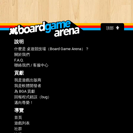
頂部
說明
什麼是 桌遊競技場（Board Game Arena）？
關於我們
F.A.Q.
聯絡我們 / 客服中心
貢獻
我是遊戲出版商
我是軟體開發者
為 BGA 貢獻
回報程式錯誤（bug）
邁向尊榮！
導覽
首頁
遊戲列表
社群