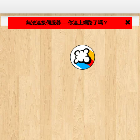
程式載入中... ...
無法連接伺服器──你連上網路了嗎？