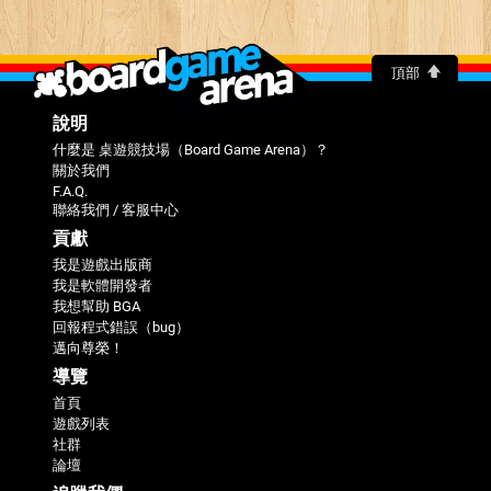
頂部
說明
什麼是 桌遊競技場（Board Game Arena）？
關於我們
F.A.Q.
聯絡我們 / 客服中心
貢獻
我是遊戲出版商
我是軟體開發者
我想幫助 BGA
回報程式錯誤（bug）
邁向尊榮！
導覽
首頁
遊戲列表
社群
論壇