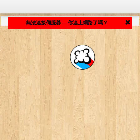
程式載入中... ...
無法連接伺服器──你連上網路了嗎？