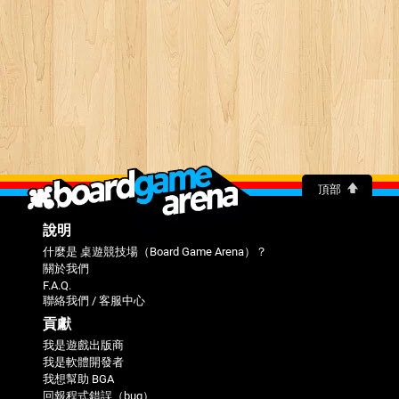
頂部
說明
什麼是 桌遊競技場（Board Game Arena）？
關於我們
F.A.Q.
聯絡我們 / 客服中心
貢獻
我是遊戲出版商
我是軟體開發者
我想幫助 BGA
回報程式錯誤（bug）