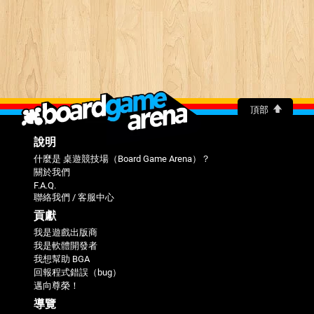
頂部
說明
什麼是 桌遊競技場（Board Game Arena）？
關於我們
F.A.Q.
聯絡我們 / 客服中心
貢獻
我是遊戲出版商
我是軟體開發者
我想幫助 BGA
回報程式錯誤（bug）
邁向尊榮！
導覽