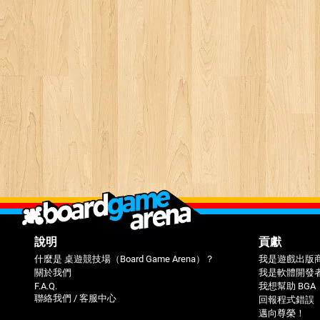
說明
貢獻
什麼是 桌遊競技場（Board Game Arena）？
我是遊戲出版
關於我們
我是軟體開發
F.A.Q.
我想幫助 BGA
聯絡我們 / 客服中心
回報程式錯誤（
邁向尊榮！