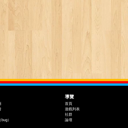
導覽
商
首頁
者
遊戲列表
社群
bug）
論壇