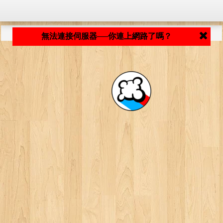
程式載入中... ...
無法連接伺服器──你連上網路了嗎？