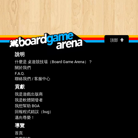
頂部
說明
什麼是 桌遊競技場（Board Game Arena）？
關於我們
F.A.Q.
聯絡我們 / 客服中心
貢獻
我是遊戲出版商
我是軟體開發者
我想幫助 BGA
回報程式錯誤（bug）
邁向尊榮！
導覽
首頁