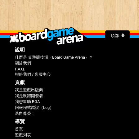
頂部
說明
什麼是 桌遊競技場（Board Game Arena）？
關於我們
F.A.Q.
聯絡我們 / 客服中心
貢獻
我是遊戲出版商
我是軟體開發者
我想幫助 BGA
回報程式錯誤（bug）
邁向尊榮！
導覽
首頁
遊戲列表