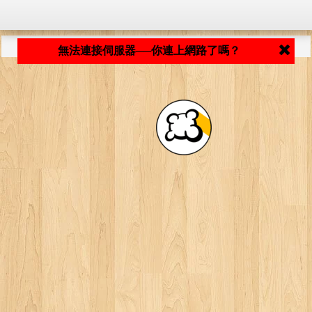
程式載入中... ...
無法連接伺服器──你連上網路了嗎？