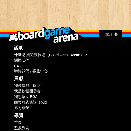
頂部
說明
什麼是 桌遊競技場（Board Game Arena）？
關於我們
F.A.Q.
聯絡我們 / 客服中心
貢獻
我是遊戲出版商
我是軟體開發者
我想幫助 BGA
回報程式錯誤（bug）
邁向尊榮！
導覽
首頁
遊戲列表