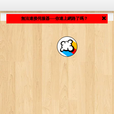
程式載入中... ...
無法連接伺服器──你連上網路了嗎？