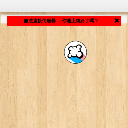
程式載入中... ...
無法連接伺服器──你連上網路了嗎？