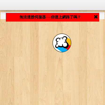
程式載入中... ...
無法連接伺服器──你連上網路了嗎？