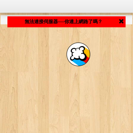
程式載入中... ...
無法連接伺服器──你連上網路了嗎？