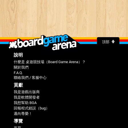
頂部
說明
什麼是 桌遊競技場（Board Game Arena）？
關於我們
F.A.Q.
聯絡我們 / 客服中心
貢獻
我是遊戲出版商
我是軟體開發者
我想幫助 BGA
回報程式錯誤（bug）
邁向尊榮！
導覽
首頁