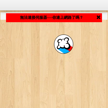
程式載入中... ...
無法連接伺服器──你連上網路了嗎？