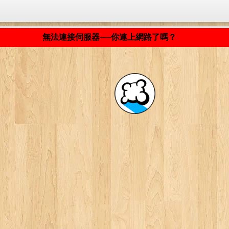
程式載入中... ...
無法連接伺服器──你連上網路了嗎？