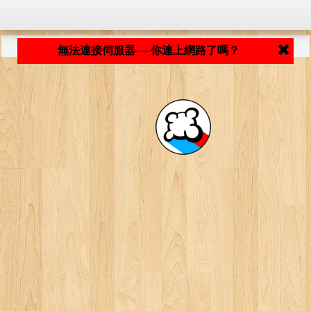
程式載入中... ...
無法連接伺服器──你連上網路了嗎？