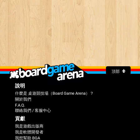
頂部
說明
什麼是 桌遊競技場（Board Game Arena）？
關於我們
F.A.Q.
聯絡我們 / 客服中心
貢獻
我是遊戲出版商
我是軟體開發者
我想幫助 BGA