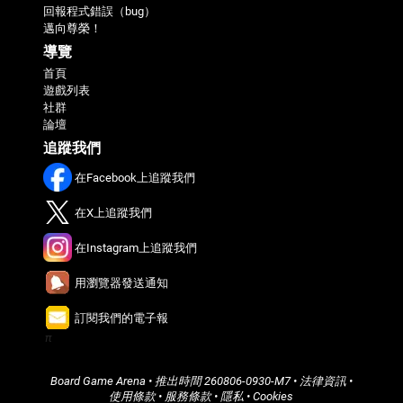
回報程式錯誤（bug）
邁向尊榮！
導覽
首頁
遊戲列表
社群
論壇
追蹤我們
在Facebook上追蹤我們
在X上追蹤我們
在Instagram上追蹤我們
用瀏覽器發送通知
訂閱我們的電子報
π
Board Game Arena
• 推出時間
260806-0930-M7
•
法律資訊
•
使用條款
•
服務條款
•
隱私
•
Cookies