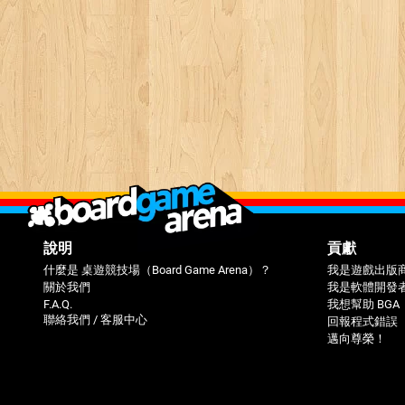
說明
貢獻
什麼是 桌遊競技場（Board Game Arena）？
我是遊戲出版
關於我們
我是軟體開發
F.A.Q.
我想幫助 BGA
聯絡我們 / 客服中心
回報程式錯誤（
邁向尊榮！