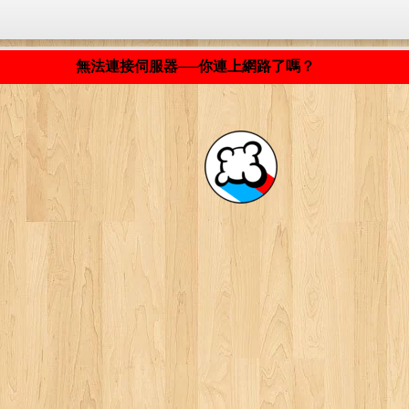
程式載入中... ...
無法連接伺服器──你連上網路了嗎？