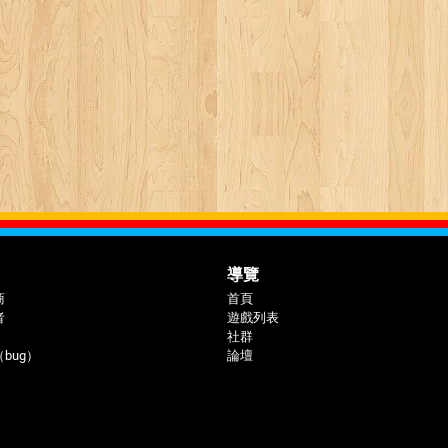
導覽
商
首頁
者
遊戲列表
社群
bug）
論壇