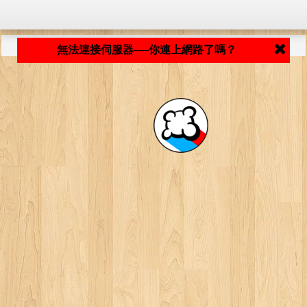
程式載入中... ...
無法連接伺服器──你連上網路了嗎？