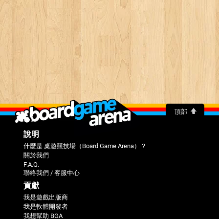
頂部
說明
什麼是 桌遊競技場（Board Game Arena）？
關於我們
F.A.Q.
聯絡我們 / 客服中心
貢獻
我是遊戲出版商
我是軟體開發者
我想幫助 BGA