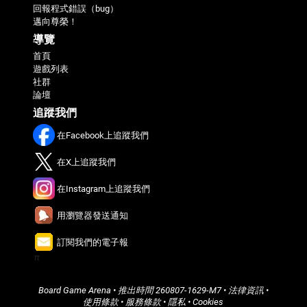
回報程式錯誤（bug）
邁向尊榮！
導覽
首頁
遊戲列表
社群
論壇
追蹤我們
在Facebook上追蹤我們
在X上追蹤我們
在Instagram上追蹤我們
用瀏覽器發送通知
訂閱我們的電子報
π
Board Game Arena
• 推出時間
260807-1629-M7
•
法律資訊
•
使用條款
•
服務條款
•
隱私
•
Cookies