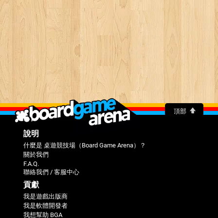
頂部
說明
什麼是 桌遊競技場（Board Game Arena）？
關於我們
F.A.Q.
聯絡我們 / 客服中心
貢獻
我是遊戲出版商
我是軟體開發者
我想幫助 BGA