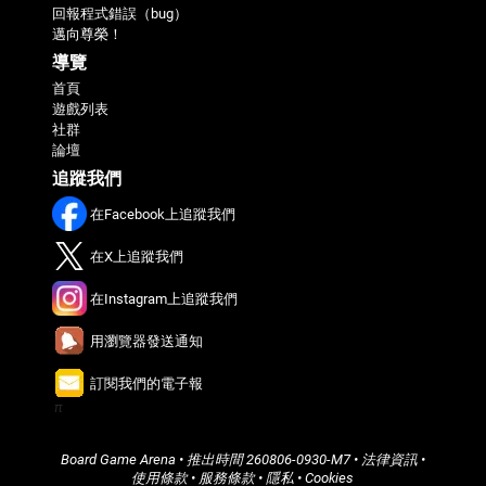
回報程式錯誤（bug）
邁向尊榮！
導覽
首頁
遊戲列表
社群
論壇
追蹤我們
在Facebook上追蹤我們
在X上追蹤我們
在Instagram上追蹤我們
用瀏覽器發送通知
訂閱我們的電子報
π
Board Game Arena
• 推出時間
260806-0930-M7
•
法律資訊
•
使用條款
•
服務條款
•
隱私
•
Cookies