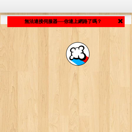
程式載入中... ...
無法連接伺服器──你連上網路了嗎？