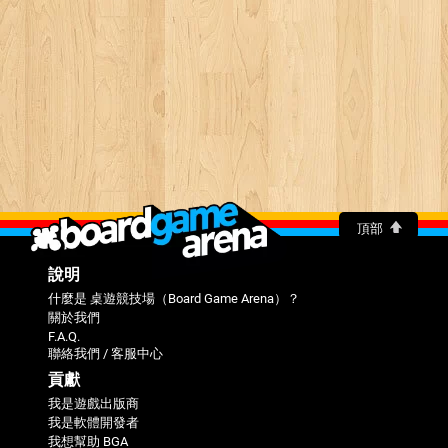
頂部
說明
什麼是 桌遊競技場（Board Game Arena）？
關於我們
F.A.Q.
聯絡我們 / 客服中心
貢獻
我是遊戲出版商
我是軟體開發者
我想幫助 BGA