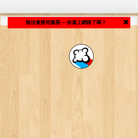
程式載入中... ...
無法連接伺服器──你連上網路了嗎？