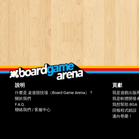
說明
貢獻
什麼是 桌遊競技場（Board Game Arena）？
我是遊戲出版
關於我們
我是軟體開發
F.A.Q.
我想幫助 BGA
聯絡我們 / 客服中心
回報程式錯誤（
邁向尊榮！