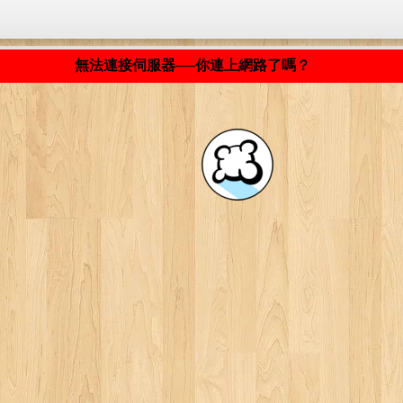
程式載入中... ...
無法連接伺服器──你連上網路了嗎？