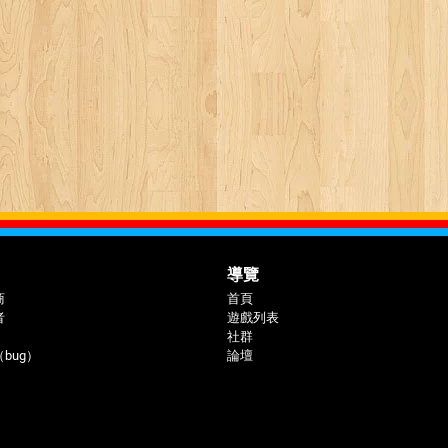
導覽
商
首頁
者
遊戲列表
社群
bug）
論壇